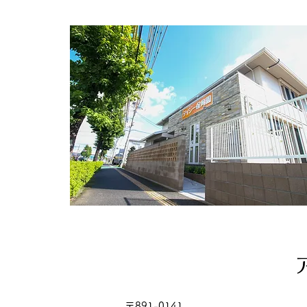
〒891-0141