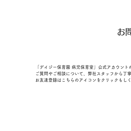
お
「デイジー保育園 病児保育室」公式アカウント
ご質問やご相談について、弊社スタッフから丁寧
​お友達登録はこちらのアイコンをクリックもし