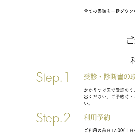
​全ての書類を一括ダウン
ご
Step.1
受診・診断書の
かかりつけ医で受診のう
出ください。ご予約時・
い。
Step.2
​利用予約
ご利用の前日17:00(