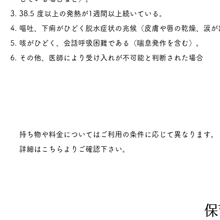
38.5 度以上の発熱が1
週間以上続いている。
嘔吐、下痢がひどく脱水症状の兆候（皮膚や唇の乾燥、涙が
咳がひどく、会話呼吸困難である（喘息発作を含む）。
その他、医師により受け入れが不可能と判断された場合
持ち物や料金についてはご利用の条件に応じて異なります。
詳細はこちらよりご確認下さい。
​